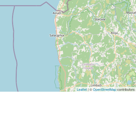
Leaflet
| ©
OpenStreetMap
contributors