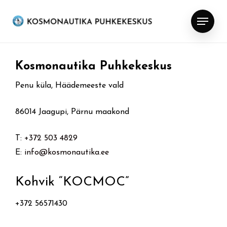
Skip
Menu
to
main
content
Kosmonautika Puhkekeskus
Penu küla, Häädemeeste vald
86014 Jaagupi, Pärnu maakond
T:
+372 503 4829
E:
info@kosmonautika.ee
Kohvik “KOCMOC”
+372 56571430