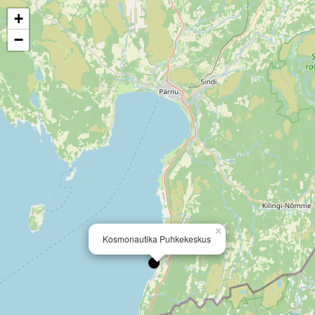
+
−
×
Kosmonautika Puhkekeskus